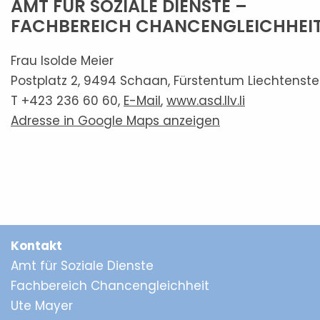
AMT FÜR SOZIALE DIENSTE –
FACHBEREICH CHANCENGLEICHHEI
Frau Isolde Meier
Postplatz 2, 9494 Schaan, Fürstentum Liechtenste
T +423 236 60 60,
E-Mail
,
www.asd.llv.li
Adresse in Google Maps anzeigen
Kontakt
Amt für Soziale Dienste
Fachbereich Chancengleichheit
Ute Mayer