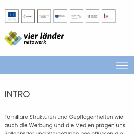
Projekt
Befragung
Kampagne
Ausstellung
Vorträge
Quiz
Kontakte
frauen entscheiden
INTRO
Impressum
Datenschutz
Familiäre Strukturen und Gepflogenheiten wie
auch die Werbung und die Medien prägen uns.
Rollenbilder und Stereotypen beeinflussen die