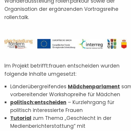
Wanderausstellung rollen:­parkour sowie der
Organisation der ergänzenden Vortragsreihe
rollen:talk.
Im Projekt betrifft:frauen entscheiden wurden
folgende Inhalte umgesetzt:
Länderübergreifendes
Mädchenparlament
sa
vorbereitender Workshopreihe für Mädchen
politisch:entscheiden
– Kurzlehrgang für
politisch interessierte Frauen
Tutorial
zum Thema „Geschlecht in der
Medienberichterstattung“ mit