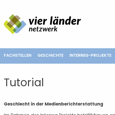
frauen entscheiden
Mädchenparlament
politisch entscheiden
Erhebungen
Medientutorial
Fachsymposium
FACHSTELLEN
GESCHICHTE
INTERREG-PROJEKTE
Impressum
Datenschutz
Tutorial
Geschlecht in der Medienberichterstattung