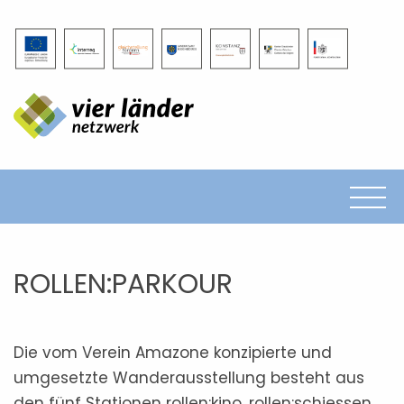
Projekt
Befragung
Kampagne
Ausstellung
Vorträge
Quiz
Kontakte
frauen entscheiden
ROLLEN:PARKOUR
Impressum
Datenschutz
Die vom Verein Amazone konzipierte und
umgesetzte Wanderausstellung besteht aus
den fünf Stationen rollen:kino, rollen:schiessen,